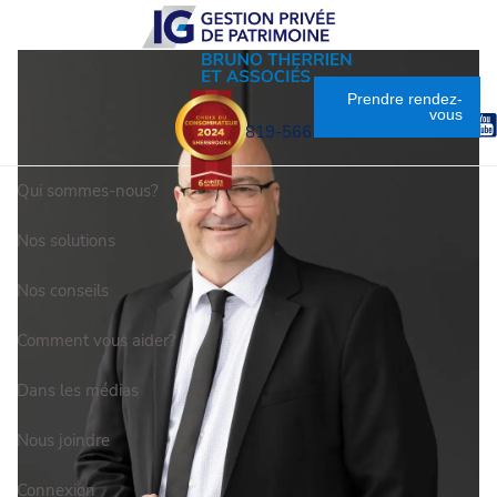
Skip to main content
Prendre rendez-
Accès en ligne
vous
819-566-9105
Qui sommes-nous?
Nos solutions
Nos conseils
Comment vous aider?
Dans les médias
Nous joindre
Connexion