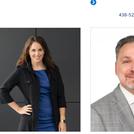
438-52