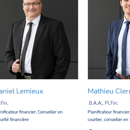
aniel Lemieux
Mathieu Cler
.Fin.
B.A.A., Pl.Fin.
nificateur financier, Conseiller en
Planificateur financie
urité financière
courtier, conseiller en